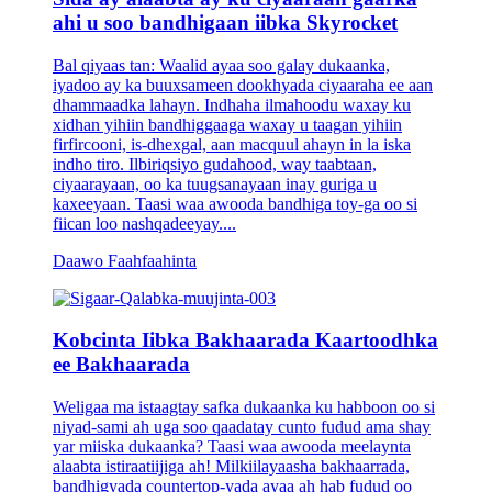
ahi u soo bandhigaan iibka Skyrocket
Bal qiyaas tan: Waalid ayaa soo galay dukaanka,
iyadoo ay ka buuxsameen dookhyada ciyaaraha ee aan
dhammaadka lahayn. Indhaha ilmahoodu waxay ku
xidhan yihiin bandhiggaaga waxay u taagan yihiin
firfircooni, is-dhexgal, aan macquul ahayn in la iska
indho tiro. Ilbiriqsiyo gudahood, way taabtaan,
ciyaarayaan, oo ka tuugsanayaan inay guriga u
kaxeeyaan. Taasi waa awooda bandhiga toy-ga oo si
fiican loo nashqadeeyay....
Daawo Faahfaahinta
Kobcinta Iibka Bakhaarada Kaartoodhka
ee Bakhaarada
Weligaa ma istaagtay safka dukaanka ku habboon oo si
niyad-sami ah uga soo qaadatay cunto fudud ama shay
yar miiska dukaanka? Taasi waa awooda meelaynta
alaabta istiraatiijiga ah! Milkiilayaasha bakhaarrada,
bandhigyada countertop-yada ayaa ah hab fudud oo