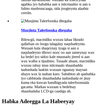
agabka iyo hababka aan u isticmaalno si aan u
fulino mashruucaaga, sida joogteynta alaabta
ceeriin.
Muujinta Taleefoonka dhegaha
Bilowgii, macmiilku wuxuu lahaa fikrado
qallafsan oo loogu talagalay naqshadeynta.
Waxaan kala shaqeynay iyaga si aan u
naqshadeyno dhowr nooc oo aan sameynay wax
ka bedel iyo sidoo kale muunado jireed si aan
wax walba u tijaabino. Tusaale ahaan, macmiilku
wuxuu rabay inuu isticmaalo shaashadda
taabashada laakiin waxaan ogaanay inaysan
ahayn wax la taaban karo. Sababtoo ah qaababka
iyo cabbirada shaashadaha taabashada ee jiray
kuma eka kuwan bandhigyada taleefoonnada
gacanta. Markaa waxaan u bedelnay
shaashadaha LCD-ga caadiga ah.
Habka Adeegga La Habeeyay