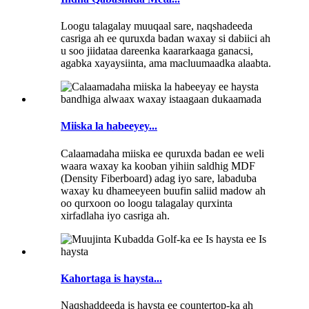
Loogu talagalay muuqaal sare, naqshadeeda
casriga ah ee quruxda badan waxay si dabiici ah
u soo jiidataa dareenka kaararkaaga ganacsi,
agabka xayaysiinta, ama macluumaadka alaabta.
Miiska la habeeyey...
Calaamadaha miiska ee quruxda badan ee weli
waara waxay ka kooban yihiin saldhig MDF
(Density Fiberboard) adag iyo sare, labaduba
waxay ku dhameeyeen buufin saliid madow ah
oo qurxoon oo loogu talagalay qurxinta
xirfadlaha iyo casriga ah.
Kahortaga is haysta...
Naqshaddeeda is haysta ee countertop-ka ah