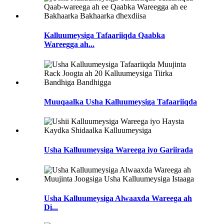
Kalluumeysiga Tafaariiqda Qaabka
Wareegga ah...
Muuqaalka Usha Kalluumeysiga Tafaariiqda
Usha Kalluumeysiga Wareega iyo Gariirada
Usha Kalluumeysiga Alwaaxda Wareega ah
Di...