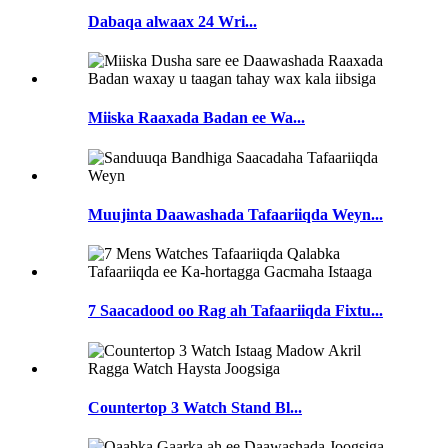
Dabaqa alwaax 24 Wri...
Miiska Raaxada Badan ee Wa...
Muujinta Daawashada Tafaariiqda Weyn...
7 Saacadood oo Rag ah Tafaariiqda Fixtu...
Countertop 3 Watch Stand Bl...