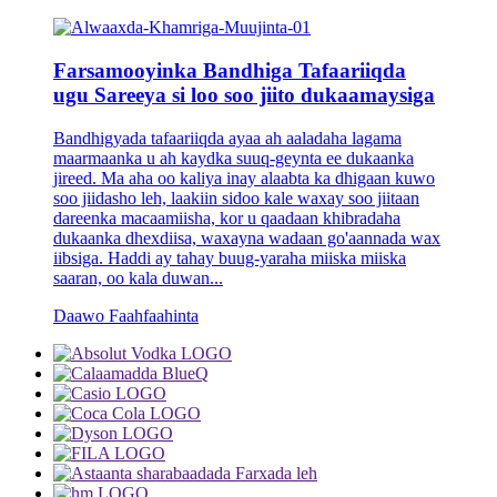
Farsamooyinka Bandhiga Tafaariiqda
ugu Sareeya si loo soo jiito dukaamaysiga
Bandhigyada tafaariiqda ayaa ah aaladaha lagama
maarmaanka u ah kaydka suuq-geynta ee dukaanka
jireed. Ma aha oo kaliya inay alaabta ka dhigaan kuwo
soo jiidasho leh, laakiin sidoo kale waxay soo jiitaan
dareenka macaamiisha, kor u qaadaan khibradaha
dukaanka dhexdiisa, waxayna wadaan go'aannada wax
iibsiga. Haddi ay tahay buug-yaraha miiska miiska
saaran, oo kala duwan...
Daawo Faahfaahinta