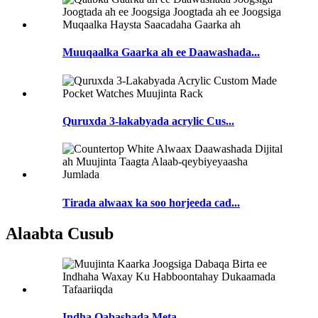
Muuqaalka Gaarka ah ee Daawashada...
Quruxda 3-lakabyada acrylic Cus...
Tirada alwaax ka soo horjeeda cad...
Alaabta Cusub
Indha Qabashada Meta...