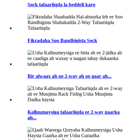
Sock tafaariiqda la beddeli karo
Fikradaha Soo Bandhigista Sock
Bir alwaax ah oo 2-way ah oo gaar ah...
Kalluumaysiga tafaariiqda ee 2-way gaarka
ah...