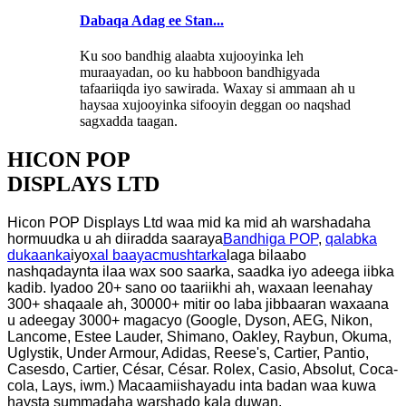
Dabaqa Adag ee Stan...
Ku soo bandhig alaabta xujooyinka leh
muraayadan, oo ku habboon bandhigyada
tafaariiqda iyo sawirada. Waxay si ammaan ah u
haysaa xujooyinka sifooyin deggan oo naqshad
sagxadda taagan.
HICON POP
DISPLAYS LTD
Hicon POP Displays Ltd waa mid ka mid ah warshadaha
hormuudka u ah diiradda saaraya
Bandhiga POP
,
qalabka
dukaanka
iyo
xal baayacmushtarka
laga bilaabo
nashqadaynta ilaa wax soo saarka, saadka iyo adeega iibka
kadib. Iyadoo 20+ sano oo taariikhi ah, waxaan leenahay
300+ shaqaale ah, 30000+ mitir oo laba jibbaaran waxaana
u adeegay 3000+ magacyo (Google, Dyson, AEG, Nikon,
Lancome, Estee Lauder, Shimano, Oakley, Raybun, Okuma,
Uglystik, Under Armour, Adidas, Reese's, Cartier, Pantio,
Casesdo, Cartier, César, César. Rolex, Casio, Absolut, Coca-
cola, Lays, iwm.) Macaamiishayadu inta badan waa kuwa
haysta summadaha warshado kala duwan.