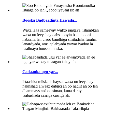
Booska Badbaadinta Hawada...
Waxa laga sameeyay walxo raagaya, istarabkan
waxa uu leeyahay qabsatooyin badan oo si
habsami leh u soo bandhiga silsiladaha furaha,
lanardyada, ama qalabyada yaryar iyadoo la
ilaalinayo booska miiska.
Cadaanka ugu yar...
Istaashka miiska is haysta waxa uu leeyahay
nakhshad alwaax dabiici ah oo nadiif ah oo leh
dhammays cad oo siman, kuna daraya
taabashada casriga casriga ah.