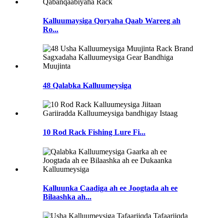
Kalluumaysiga Qoryaha Qaab Wareeg ah
Ro...
48 Qalabka Kalluumeysiga
10 Rod Rack Fishing Lure Fi...
Kalluunka Caadiga ah ee Joogtada ah ee
Bilaashka ah...