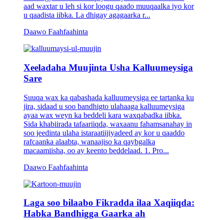
aad waxtar u leh si kor loogu qaado muuqaalka iyo kor
u qaadista iibka. La dhigay agagaarka r...
Daawo Faahfaahinta
Xeeladaha Muujinta Usha Kalluumeysiga
Sare
Suuqa wax ka qabashada kalluumeysiga ee tartanka ku
jira, sidaad u soo bandhigto ulahaaga kalluumeysiga
ayaa wax weyn ka beddeli kara waxqabadka iibka.
Sida khabiirada tafaariiqda, waxaanu fahamsanahay in
soo jeedinta ulaha istaraatiijiyadeed ay kor u qaaddo
rafcaanka alaabta, wanaajiso ka qaybgalka
macaamiisha, oo ay keento beddelaad. 1. Pro...
Daawo Faahfaahinta
Laga soo bilaabo Fikradda ilaa Xaqiiqda:
Habka Bandhigga Gaarka ah