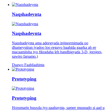
Naqshadeynta
Naqshadeynta
Naqshadeynta ama adeegyada injineernimada oo
dhameystiran iyadoo loo eegayo baahida gaarka ah ee
macaamiisha iyo fikradaha leh bandhigyada 3-D, jeesjees,
sawiro farsamo.)
Daawo Faahfaahinta
Prototyping
Prototyping
Horumarin buuxda iyo qaabaynta, samee muunado si aad u