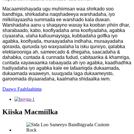
Macaamiishayada ugu muhiimsan waa shirkado soo
bandhiga, shirkadaha naqshadeeya warshadaha, iyo
milkiilayaasha summada ee warshado kala duwan.
Warshadaha aanu u shaqayno waxay ka kooban yihiin dhar,
sharabaado, kabo, koofiyadaha ama koofiyadaha, agabka
ciyaaraha, ulaha kalluumaysiga, kubbadaha golfka iyo
agabka, koofiyada, muraayadaha indhaha, muraayadaha
qoraxda, quruxda iyo waxyaalaha la isku qurxiyo, qalabka
elektarooniga ah, sameecado & dhegaha, saacadaha &
dahabka, cuntada & cunnada fudud, cabitaanka & khamriga,
cuntada xayawaanka rabaayada ah iyo agabka, kaadhadhka
hadiyadaha iyo agabka kale ee tafaariiqda dukaamada,
dukaamada waaweyn, suuqyada laga dukaameysto,
garoomada diyaaradaha, kaalmaha shidaalka iwm.
Daawo Faahfaahinta
Kiiska Macmiilka