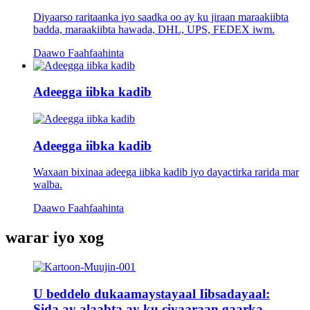
Diyaarso raritaanka iyo saadka oo ay ku jiraan maraakiibta
badda, maraakiibta hawada, DHL, UPS, FEDEX iwm.
Daawo Faahfaahinta
Adeegga iibka kadib
Adeegga iibka kadib
Waxaan bixinaa adeega iibka kadib iyo dayactirka rarida mar
walba.
Daawo Faahfaahinta
warar iyo xog
U beddelo dukaamaystayaal Iibsadayaal:
Sida ay alaabta ay ku ciyaaraan gaarka