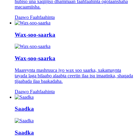
hubiso una xaqiijiso dhammaan faahfaahinta ogolaanshaha
macaamiisha.
Daawo Faahfaahinta
Wax-soo-saarka
Wax-soo-saarka
Maareynta mashruuca iyo wax soo saarka, xakamaynta
tayada laga bilaabo alaabta ceeriin ilaa isu imaatinka, shaqada
tijaabada ilaa baakadaha.
Daawo Faahfaahinta
Saadka
Saadka