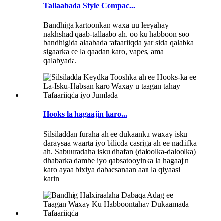
Tallaabada Style Compac...
Bandhiga kartoonkan waxa uu leeyahay
nakhshad qaab-tallaabo ah, oo ku habboon soo
bandhigida alaabada tafaariiqda yar sida qalabka
sigaarka ee la qaadan karo, vapes, ama
qalabyada.
Hooks la hagaajin karo...
Silsiladdan furaha ah ee dukaanku waxay isku
daraysaa waarta iyo bilicda casriga ah ee nadiifka
ah. Sabuuradaha isku dhafan (daloolka-daloolka)
dhabarka dambe iyo qabsatooyinka la hagaajin
karo ayaa bixiya dabacsanaan aan la qiyaasi
karin