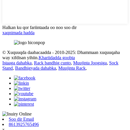
Halkan ku qor fariintaada oo noo soo dir
xaqnimada hadda
© Xuquuqda daabacaadda - 2010-2025: Dhammaan xuquuqaha
way xifdisan yihiin.
Khariidadda goobta
Istaaga dahabka
,
Rack bandhig cunto
,
Muujinta Joogsiga
,
Sock
Stand
,
Bandhigyada dahabka
,
Muujinta Rack
,
Soo dir Email
8613925765496
x