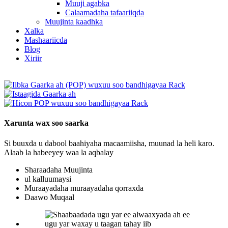
Muuji agabka
Calaamadaha tafaariiqda
Muujinta kaadhka
Xalka
Mashaariicda
Blog
Xiriir
Xarunta wax soo saarka
Si buuxda u dabool baahiyaha macaamiisha, muunad la heli karo.
Alaab la habeeyey waa la aqbalay
Sharaadaha Muujinta
ul kalluumaysi
Muraayadaha muraayadaha qorraxda
Daawo Muqaal