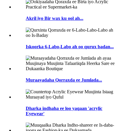
Akril iyo Bir wax ku ool ah...
Iskoorka 6-Labo-Labo ah oo qurux badan...
Muraayadaha Qorraxda ee Jumlada...
Dharka indhaha ee loo yaqaan 'acrylic
Eyewear'