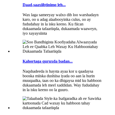
Daad-saaxiibtinimo leh...
Wax laga sameeyay walxo dib loo warshadayn
karo, oo u adag alaabooyinka culus, oo ay
fududahay in la isku keeno. Ku fiican
dukaamada tafaariiqda, dukaamada waaweyn,
iyo xayaysiinta
Kahortaga quruxda badan...
Naqshadeeda is haysta ayaa kor u qaadaysa
booska miiska dushiisa iyada oo aan la hurin
muuqaalka, taas oo ka dhigaysa mid ku habboon
dukaamada leh meel xaddidan. Way fududahay
in la isku keeno oo la guuro.