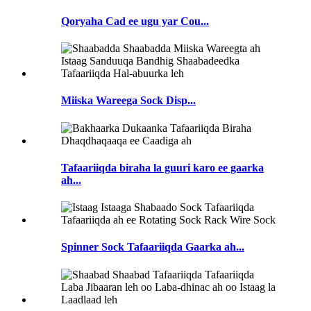
Qoryaha Cad ee ugu yar Cou...
Miiska Wareega Sock Disp...
Tafaariiqda biraha la guuri karo ee gaarka
ah...
Spinner Sock Tafaariiqda Gaarka ah...