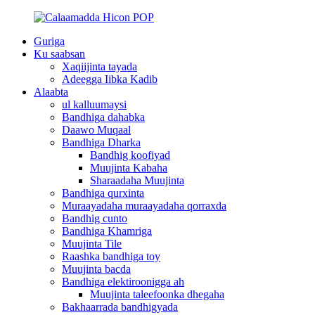
Guriga
Ku saabsan
Xaqiijinta tayada
Adeegga Iibka Kadib
Alaabta
ul kalluumaysi
Bandhiga dahabka
Daawo Muqaal
Bandhiga Dharka
Bandhig koofiyad
Muujinta Kabaha
Sharaadaha Muujinta
Bandhiga qurxinta
Muraayadaha muraayadaha qorraxda
Bandhig cunto
Bandhiga Khamriga
Muujinta Tile
Raashka bandhiga toy
Muujinta bacda
Bandhiga elektiroonigga ah
Muujinta taleefoonka dhegaha
Bakhaarrada bandhigyada