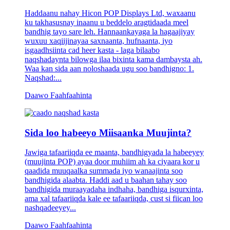
Haddaanu nahay Hicon POP Displays Ltd, waxaanu
ku takhasusnay inaanu u beddelo aragtidaada meel
bandhig tayo sare leh. Hannaankayaga la hagaajiyay
wuxuu xaqiijinayaa saxnaanta, hufnaanta, iyo
isgaadhsiinta cad heer kasta - laga bilaabo
naqshadaynta bilowga ilaa bixinta kama dambaysta ah.
Waa kan sida aan noloshaada ugu soo bandhigno: 1.
Naqshad:...
Daawo Faahfaahinta
Sida loo habeeyo Miisaanka Muujinta?
Jawiga tafaariiqda ee maanta, bandhigyada la habeeyey
(muujinta POP) ayaa door muhiim ah ka ciyaara kor u
qaadida muuqaalka summada iyo wanaajinta soo
bandhigida alaabta. Haddi aad u baahan tahay soo
bandhigida muraayadaha indhaha, bandhiga isqurxinta,
ama xal tafaariiqda kale ee tafaariiqda, cust si fiican loo
nashqadeeyey...
Daawo Faahfaahinta