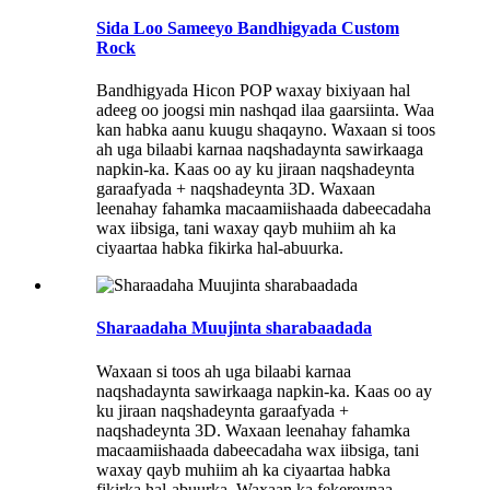
Sida Loo Sameeyo Bandhigyada Custom
Rock
Bandhigyada Hicon POP waxay bixiyaan hal
adeeg oo joogsi min nashqad ilaa gaarsiinta. Waa
kan habka aanu kuugu shaqayno. Waxaan si toos
ah uga bilaabi karnaa naqshadaynta sawirkaaga
napkin-ka. Kaas oo ay ku jiraan naqshadeynta
garaafyada + naqshadeynta 3D. Waxaan
leenahay fahamka macaamiishaada dabeecadaha
wax iibsiga, tani waxay qayb muhiim ah ka
ciyaartaa habka fikirka hal-abuurka.
Sharaadaha Muujinta sharabaadada
Waxaan si toos ah uga bilaabi karnaa
naqshadaynta sawirkaaga napkin-ka. Kaas oo ay
ku jiraan naqshadeynta garaafyada +
naqshadeynta 3D. Waxaan leenahay fahamka
macaamiishaada dabeecadaha wax iibsiga, tani
waxay qayb muhiim ah ka ciyaartaa habka
fikirka hal-abuurka. Waxaan ka fekereynaa