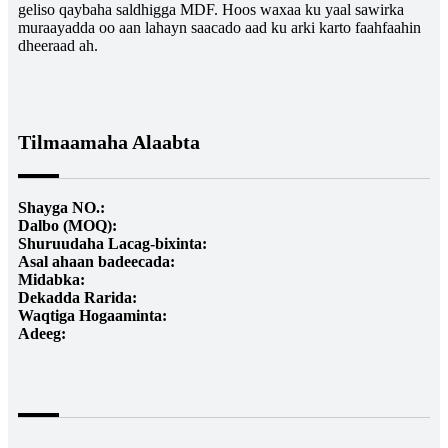
geliso qaybaha saldhigga MDF. Hoos waxaa ku yaal sawirka
muraayadda oo aan lahayn saacado aad ku arki karto faahfaahin
dheeraad ah.
Tilmaamaha Alaabta
Shayga NO.:
Dalbo (MOQ):
Shuruudaha Lacag-bixinta:
Asal ahaan badeecada:
Midabka:
Dekadda Rarida:
Waqtiga Hogaaminta:
Adeeg: