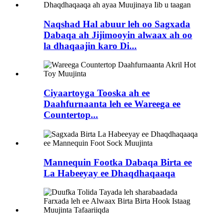
Naqshad Hal abuur leh oo Sagxada
Dabaqa ah Jijimooyin alwaax ah oo
la dhaqaajin karo Di...
Ciyaartoyga Tooska ah ee
Daahfurnaanta leh ee Wareega ee
Countertop...
Mannequin Footka Dabaqa Birta ee
La Habeeyay ee Dhaqdhaqaaqa