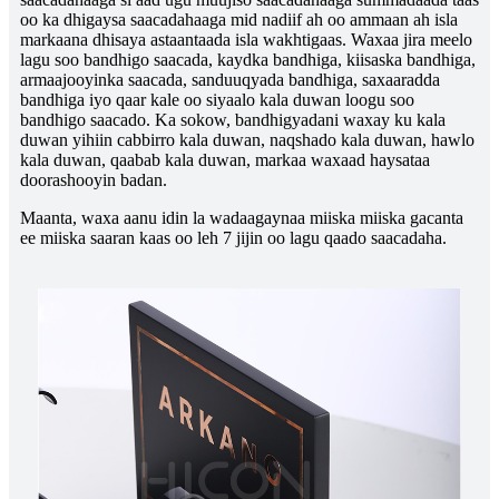
oo ka dhigaysa saacadahaaga mid nadiif ah oo ammaan ah isla
markaana dhisaya astaantaada isla wakhtigaas. Waxaa jira meelo
lagu soo bandhigo saacada, kaydka bandhiga, kiisaska bandhiga,
armaajooyinka saacada, sanduuqyada bandhiga, saxaaradda
bandhiga iyo qaar kale oo siyaalo kala duwan loogu soo
bandhigo saacado. Ka sokow, bandhigyadani waxay ku kala
duwan yihiin cabbirro kala duwan, naqshado kala duwan, hawlo
kala duwan, qaabab kala duwan, markaa waxaad haysataa
doorashooyin badan.
Maanta, waxa aanu idin la wadaagaynaa miiska miiska gacanta
ee miiska saaran kaas oo leh 7 jijin oo lagu qaado saacadaha.