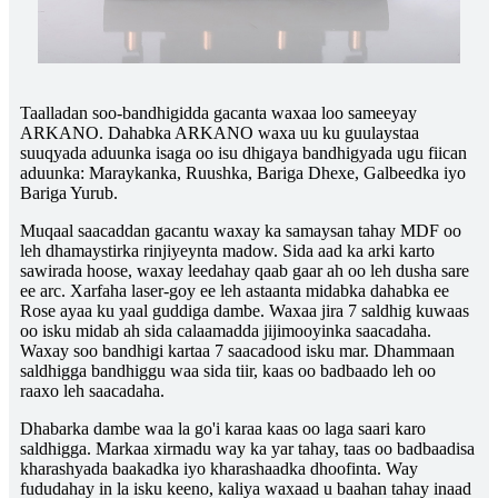
Taalladan soo-bandhigidda gacanta waxaa loo sameeyay
ARKANO. Dahabka ARKANO waxa uu ku guulaystaa
suuqyada aduunka isaga oo isu dhigaya bandhigyada ugu fiican
aduunka: Maraykanka, Ruushka, Bariga Dhexe, Galbeedka iyo
Bariga Yurub.
Muqaal saacaddan gacantu waxay ka samaysan tahay MDF oo
leh dhamaystirka rinjiyeynta madow. Sida aad ka arki karto
sawirada hoose, waxay leedahay qaab gaar ah oo leh dusha sare
ee arc. Xarfaha laser-goy ee leh astaanta midabka dahabka ee
Rose ayaa ku yaal guddiga dambe. Waxaa jira 7 saldhig kuwaas
oo isku midab ah sida calaamadda jijimooyinka saacadaha.
Waxay soo bandhigi kartaa 7 saacadood isku mar. Dhammaan
saldhigga bandhiggu waa sida tiir, kaas oo badbaado leh oo
raaxo leh saacadaha.
Dhabarka dambe waa la go'i karaa kaas oo laga saari karo
saldhigga. Markaa xirmadu way ka yar tahay, taas oo badbaadisa
kharashyada baakadka iyo kharashaadka dhoofinta. Way
fududahay in la isku keeno, kaliya waxaad u baahan tahay inaad