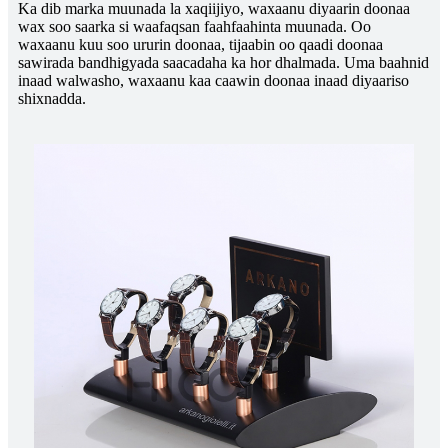
Ka dib marka muunada la xaqiijiyo, waxaanu diyaarin doonaa
wax soo saarka si waafaqsan faahfaahinta muunada. Oo
waxaanu kuu soo ururin doonaa, tijaabin oo qaadi doonaa
sawirada bandhigyada saacadaha ka hor dhalmada. Uma baahnid
inaad walwasho, waxaanu kaa caawin doonaa inaad diyaariso
shixnadda.