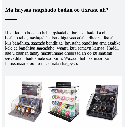
Ma haysaa naqshado badan oo tixraac ah?
Haa, fadlan hoos ka hel naqshadaha tixraaca, haddii aad u
baahan tahay nashqadaha bandhiga saacadaha dheeraadka ah,
kiis bandhiga, saacada bandhiga, haystaha bandhiga ama agabka
kale ee bandhiga saacadaha, waanu kuu samayn karnaa. Haddii
aad u baahan tahay macluumaad dheeraad ah oo ku saabsan
saacaddan, hadda nala soo xiriir. Waxaan hubnaa inaad ku
faraxsanaan doonto inaad nala shaqeyso.