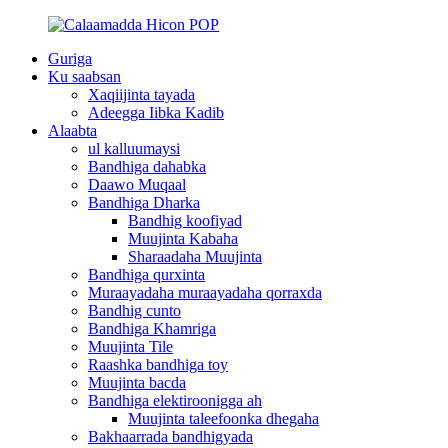
Guriga
Ku saabsan
Xaqiijinta tayada
Adeegga Iibka Kadib
Alaabta
ul kalluumaysi
Bandhiga dahabka
Daawo Muqaal
Bandhiga Dharka
Bandhig koofiyad
Muujinta Kabaha
Sharaadaha Muujinta
Bandhiga qurxinta
Muraayadaha muraayadaha qorraxda
Bandhig cunto
Bandhiga Khamriga
Muujinta Tile
Raashka bandhiga toy
Muujinta bacda
Bandhiga elektiroonigga ah
Muujinta taleefoonka dhegaha
Bakhaarrada bandhigyada