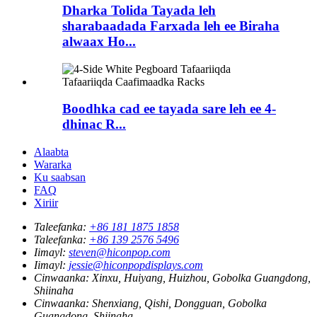
Dharka Tolida Tayada leh
sharabaadada Farxada leh ee Biraha
alwaax Ho...
Boodhka cad ee tayada sare leh ee 4-
dhinac R...
Alaabta
Wararka
Ku saabsan
FAQ
Xiriir
Taleefanka:
+86 181 1875 1858
Taleefanka:
+86 139 2576 5496
Iimayl:
steven@hiconpop.com
Iimayl:
jessie@hiconpopdisplays.com
Cinwaanka:
Xinxu, Huiyang, Huizhou, Gobolka Guangdong,
Shiinaha
Cinwaanka:
Shenxiang, Qishi, Dongguan, Gobolka
Guangdong, Shiinaha