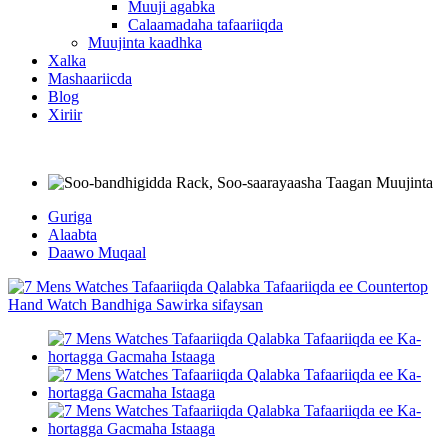
Muuji agabka
Calaamadaha tafaariiqda
Muujinta kaadhka
Xalka
Mashaariicda
Blog
Xiriir
Guriga
Alaabta
Daawo Muqaal