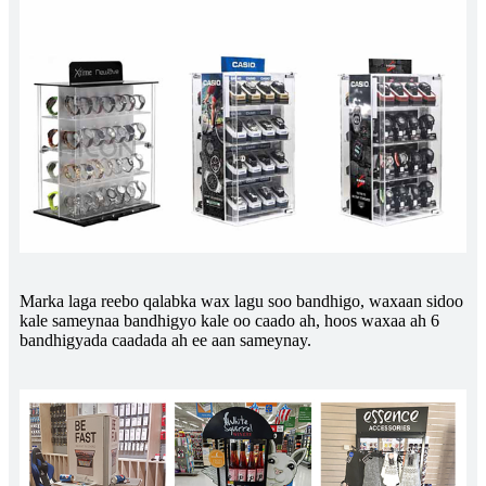
Marka laga reebo qalabka wax lagu soo bandhigo, waxaan sidoo
kale sameynaa bandhigyo kale oo caado ah, hoos waxaa ah 6
bandhigyada caadada ah ee aan sameynay.