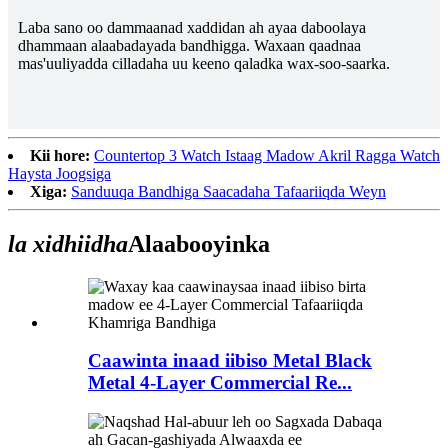
Laba sano oo dammaanad xaddidan ah ayaa daboolaya
dhammaan alaabadayada bandhigga. Waxaan qaadnaa
mas'uuliyadda cilladaha uu keeno qaladka wax-soo-saarka.
Kii hore:
Countertop 3 Watch Istaag Madow Akril Ragga Watch
Haysta Joogsiga
Xiga:
Sanduuqa Bandhiga Saacadaha Tafaariiqda Weyn
la xidhiidha
Alaabooyinka
Caawinta inaad iibiso Metal Black
Metal 4-Layer Commercial Re...