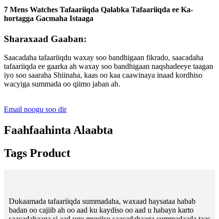
7 Mens Watches Tafaariiqda Qalabka Tafaariiqda ee Ka-
hortagga Gacmaha Istaaga
Sharaxaad Gaaban:
Saacadaha tafaariiqdu waxay soo bandhigaan fikrado, saacadaha
tafaariiqda ee gaarka ah waxay soo bandhigaan naqshadeeye taagan
iyo soo saaraha Shiinaha, kaas oo kaa caawinaya inaad kordhiso
wacyiga summada oo qiimo jaban ah.
Email noogu soo dir
Faahfaahinta Alaabta
Tags Product
Dukaamada tafaariiqda summadaha, waxaad haysataa habab
badan oo cajiib ah oo aad ku kaydiso oo aad u habayn karto
saacadahaaga si aad ugu muujiso saacadahaaga summadaada taas