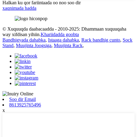
Halkan ku qor fariintaada oo noo soo dir
xaqnimada hadda
© Xuquuqda daabacaadda - 2010-2025: Dhammaan xuquuqaha
way xifdisan yihiin.
Khariidadda goobta
Bandhigyada dahabka
,
Istaaga dahabka
,
Rack bandhig cunto
,
Sock
Stand
,
Muujinta Joogsiga
,
Muujinta Rack
,
Soo dir Email
8613925765496
x