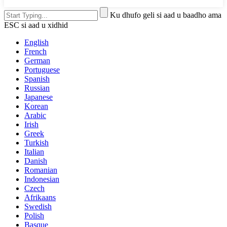
Ku dhufo geli si aad u baadho ama
ESC si aad u xidhid
English
French
German
Portuguese
Spanish
Russian
Japanese
Korean
Arabic
Irish
Greek
Turkish
Italian
Danish
Romanian
Indonesian
Czech
Afrikaans
Swedish
Polish
Basque