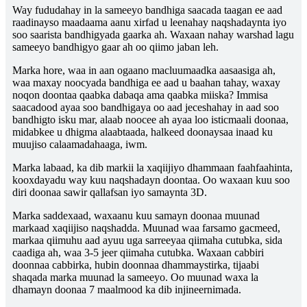
Way fududahay in la sameeyo bandhiga saacada taagan ee aad
raadinayso maadaama aanu xirfad u leenahay naqshadaynta iyo
soo saarista bandhigyada gaarka ah. Waxaan nahay warshad lagu
sameeyo bandhigyo gaar ah oo qiimo jaban leh.
Marka hore, waa in aan ogaano macluumaadka aasaasiga ah,
waa maxay noocyada bandhiga ee aad u baahan tahay, waxay
noqon doontaa qaabka dabaqa ama qaabka miiska? Immisa
saacadood ayaa soo bandhigaya oo aad jeceshahay in aad soo
bandhigto isku mar, alaab noocee ah ayaa loo isticmaali doonaa,
midabkee u dhigma alaabtaada, halkeed doonaysaa inaad ku
muujiso calaamadahaaga, iwm.
Marka labaad, ka dib markii la xaqiijiyo dhammaan faahfaahinta,
kooxdayadu way kuu naqshadayn doontaa. Oo waxaan kuu soo
diri doonaa sawir qallafsan iyo samaynta 3D.
Marka saddexaad, waxaanu kuu samayn doonaa muunad
markaad xaqiijiso naqshadda. Muunad waa farsamo gacmeed,
markaa qiimuhu aad ayuu uga sarreeyaa qiimaha cutubka, sida
caadiga ah, waa 3-5 jeer qiimaha cutubka. Waxaan cabbiri
doonnaa cabbirka, hubin doonnaa dhammaystirka, tijaabi
shaqada marka muunad la sameeyo. Oo muunad waxa la
dhamayn doonaa 7 maalmood ka dib injineernimada.